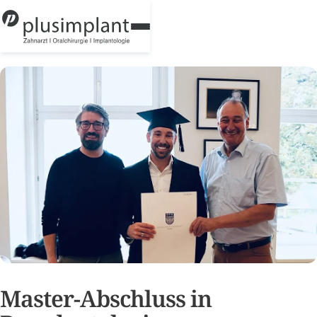
Praxis
Leistungen
Implantologie
Team
Kontakt
+43 512 588
899
Öffnungszeiten
Wahlarzt
Instagram
Master-Abschluss in